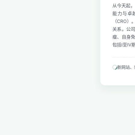
从今天起，我
能力与卓
（CRO）
关系。公
瘤、自身
包括I至I
新网站、